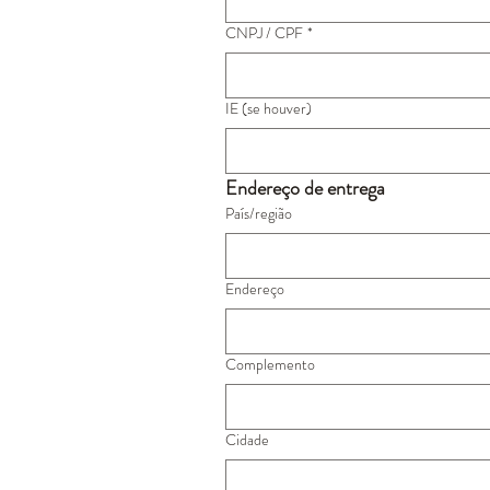
CNPJ / CPF
*
IE (se houver)
Endereço de entrega
País/região
Endereço de várias linhas
Endereço
Complemento
Cidade