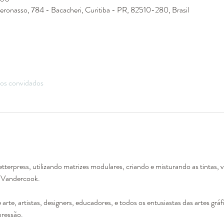
eronasso, 784 - Bacacheri, Curitiba - PR, 82510-280, Brasil
ros convidados
etterpress, utilizando matrizes modulares, criando e misturando as tintas, 
a Vandercook.
 arte, artistas, designers, educadores, e todos os entusiastas das artes gr
ressão.