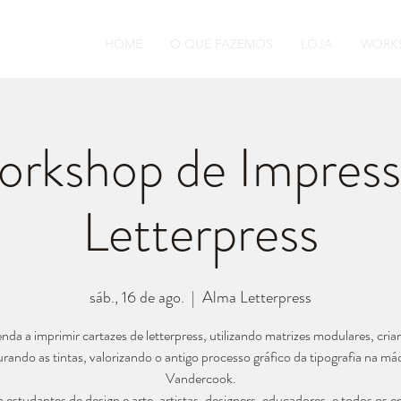
HOME
O QUE FAZEMOS
LOJA
WORK
orkshop de Impres
Letterpress
sáb., 16 de ago.
  |  
Alma Letterpress
nda a imprimir cartazes de letterpress, utilizando matrizes modulares, cria
urando as tintas, valorizando o antigo processo gráfico da tipografia na má
Vandercook.
a estudantes de design e arte, artistas, designers, educadores, e todos os e