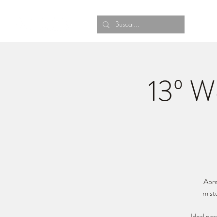
13º W
Apre
mist
Ideal par