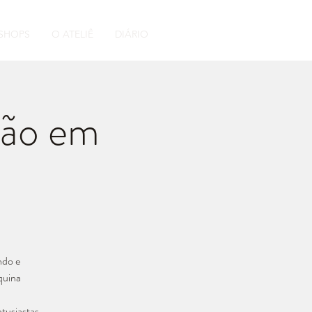
ORÇAMENTO
SHOPS
O ATELIÊ
DIÁRIO
são em
ndo e
quina
ntusiastas