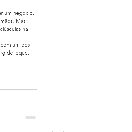
er um negócio, 
s mãos. Mas 
iúsculas na 
o com um dos 
rg de leque, 