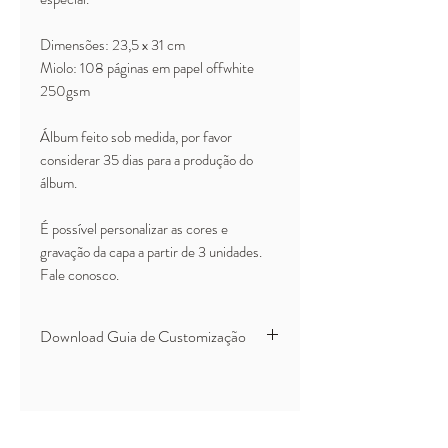
Dimensões: 23,5 x 31 cm
Miolo: 108 páginas em papel offwhite
250gsm
Álbum feito sob medida, por favor
considerar 35 dias para a produção do
álbum.
É possível personalizar as cores e
gravação da capa a partir de 3 unidades.
Fale conosco.
Download Guia de Customização
Clique
aqui para ver o catálogo de
cores para compor seu álbum
customizado.